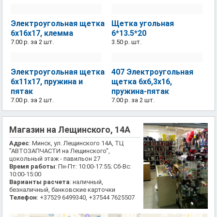
Электроугольная щетка
Щетка угольная
6х16х17, клемма
6*13.5*20
7.00 р.
за 2 шт.
3.50 р.
шт.
Электроугольная щетка
407 Электроугольная
6х11х17, пружина и
щетка 6х6,3х16,
пятак
пружина-пятак
7.00 р.
за 2 шт.
7.00 р.
за 2 шт.
Магазин на Лещинского, 14А
Адрес
: Минск, ул. Лещинского 14А, ТЦ
"АВТОЗАПЧАСТИ на Лещинского",
цокольный этаж - павильон 27
Время работы
: Пн-Пт: 10:00-17:55; Сб-Вс:
10:00-15:00
Варианты расчета
: наличный,
безналичный, банковские карточки
Телефон
: +37529 6499340, +37544 7625507