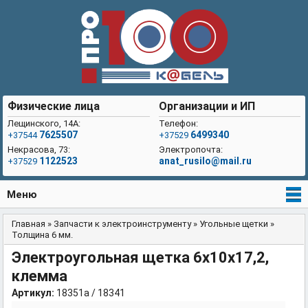
Физические лица
Организации и ИП
Лещинского, 14А:
Телефон:
7625507
6499340
+37544
+37529
Некрасова, 73:
Электропочта:
1122523
anat_rusilo@mail.ru
+37529
Меню
Главная
»
Запчасти к электроинструменту
»
Угольные щетки
»
Вы здесь
Толщина 6 мм.
Электроугольная щетка 6х10х17,2,
клемма
Артикул:
18351a / 18341