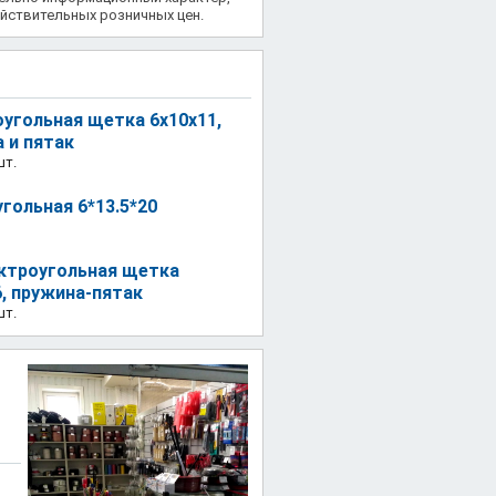
йствительных розничных цен.
угольная щетка 6х10х11,
 и пятак
шт.
гольная 6*13.5*20
ктроугольная щетка
6, пружина-пятак
шт.