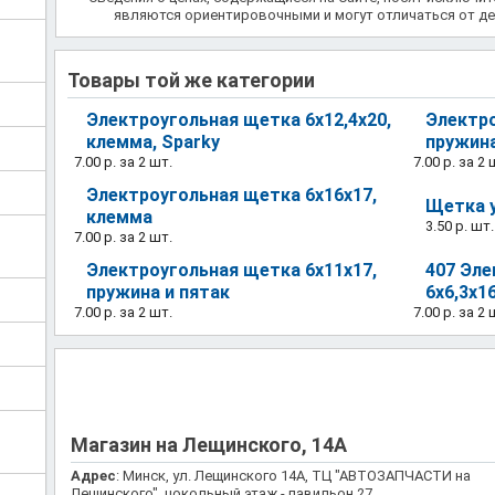
являются ориентировочными и могут отличаться от де
Товары той же категории
Электроугольная щетка 6х12,4х20,
Электро
клемма, Sparky
пружина
7.00 р.
за 2 шт.
7.00 р.
за 2 
Электроугольная щетка 6х16х17,
Щетка у
клемма
3.50 р.
шт.
7.00 р.
за 2 шт.
Электроугольная щетка 6х11х17,
407 Эле
пружина и пятак
6х6,3х1
7.00 р.
за 2 шт.
7.00 р.
за 2 
Магазин на Лещинского, 14А
Адрес
: Минск, ул. Лещинского 14А, ТЦ "АВТОЗАПЧАСТИ на
Лещинского", цокольный этаж - павильон 27