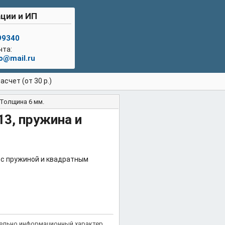
ции и ИП
99340
чта:
lo@mail.ru
счет (от 30 р.)
Толщина 6 мм.
3, пружина и
 с пружиной и квадратным
тельно информационный характер,