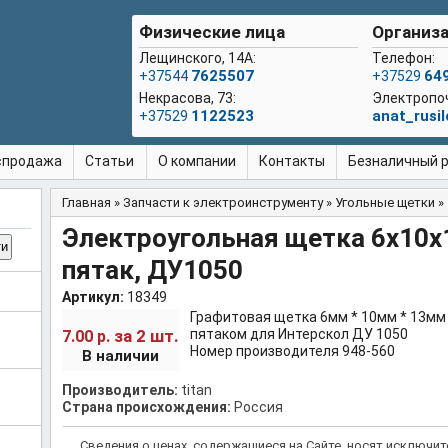
Физические лица
Организа
Лещинского, 14А:
Телефон:
7625507
64
+37544
+37529
Некрасова, 73:
Электропо
1122523
anat_rusi
+37529
спродажа
Статьи
О компании
Контакты
Безналичный ра
Главная
»
Запчасти к электроинструменту
»
Угольные щетки
»
Вы здесь
Электроугольная щетка 6х10х1
пятак, ДУ1050
Артикул:
18349
Графитовая щетка 6мм * 10мм * 13мм
за 2 шт.
пятаком для Интерскол ДУ 1050
7.00 р.
Номер производителя 948-560
В наличии
Производитель:
titan
Страна происхождения:
Россия
Сведения о ценах, содержащиеся на Сайте, носят исключи