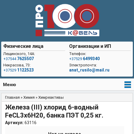
Физические лица
Организации и ИП
Лещинского, 14А:
Телефон:
7625507
6499340
+37544
+37529
Некрасова, 73:
Электропочта:
1122523
anat_rusilo@mail.ru
+37529
Меню
Главная
»
Химия
»
Химреактивы
Вы здесь
Железа (III) хлорид 6-водный
FeCL3x6H20, банка ПЭТ 0,25 кг.
Артикул:
63116