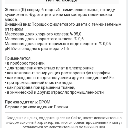
Нет на складе
Железа (III) хлорид 6-водный - химическое сырье, по виду -
куски желто-бурого цвета или мягкая кристаллическая
масса.
Внешний вид: Порошок фиолетового цвета с темно-зеленым
оттенком
Массовая доля хлорного железа: % 95,0
Массовая доля хлористого железа: % 0,6
Массовая доля нерастворимых в воде веществ: % 0,05
pH 5%-ого водного раствора: >1,6
Применяется:
• в приборостроении,
• для травления печатных плат в электронике,
• как компонент тонирующих растворов в фотографии,
• как исходное в-во для получения других соединений Fe,
• при промышленной очистке воды,
• как протрава при крашении тканей,
• в химической и других отраслях промышленноcти.
Производитель:
БРОМ
Страна происхождения:
Россия
Сведения о ценах, содержащиеся на Сайте, носят исключительно
информационный характер, являются ориентировочными и могут
отличаться от действительных розничных цен.