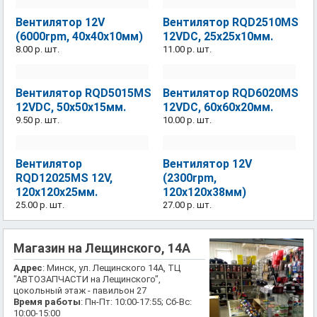
Вентилятор 12V
Вентилятор RQD2510MS
(6000rpm, 40x40x10мм)
12VDC, 25x25x10мм.
8.00 р.
шт.
11.00 р.
шт.
Вентилятор RQD5015MS
Вентилятор RQD6020MS
12VDC, 50x50x15мм.
12VDC, 60x60x20мм.
9.50 р.
шт.
10.00 р.
шт.
Вентилятор
Вентилятор 12V
RQD12025MS 12V,
(2300rpm,
120x120x25мм.
120x120x38мм)
25.00 р.
шт.
27.00 р.
шт.
Магазин на Лещинского, 14А
Адрес
: Минск, ул. Лещинского 14А, ТЦ
"АВТОЗАПЧАСТИ на Лещинского",
цокольный этаж - павильон 27
Время работы
: Пн-Пт: 10:00-17:55; Сб-Вс:
10:00-15:00