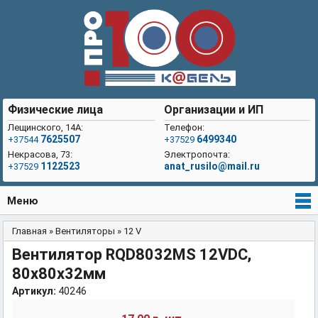
Физические лица
Организации и ИП
Лещинского, 14А:
Телефон:
7625507
6499340
+37544
+37529
Некрасова, 73:
Электропочта:
1122523
anat_rusilo@mail.ru
+37529
Меню
Главная
»
Вентиляторы
»
12 V
Вы здесь
Вентилятор RQD8032MS 12VDC,
80x80x32мм
Артикул:
40246