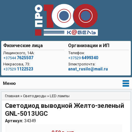
Физические лица
Организации и ИП
Лещинского, 14А:
Телефон:
7625507
6499340
+37544
+37529
Некрасова, 73:
Электропочта:
1122523
anat_rusilo@mail.ru
+37529
Меню
Главная
»
Светодиоды
»
LED лампы
Вы здесь
Светодиод выводной Желто-зеленый
GNL-5013UGC
Артикул:
34349