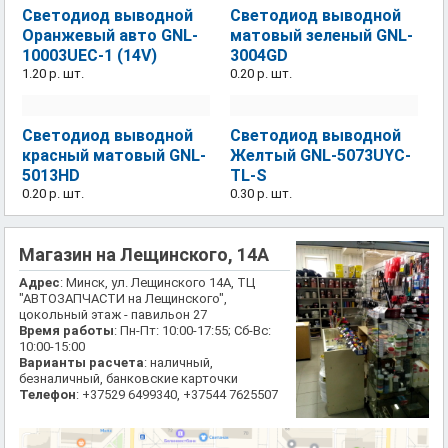
Светодиод выводной
Светодиод выводной
Оранжевый авто GNL-
матовый зеленый GNL-
10003UEC-1 (14V)
3004GD
1.20 р.
шт.
0.20 р.
шт.
Светодиод выводной
Светодиод выводной
красный матовый GNL-
Желтый GNL-5073UYC-
5013HD
TL-S
0.20 р.
шт.
0.30 р.
шт.
Магазин на Лещинского, 14А
Адрес
: Минск, ул. Лещинского 14А, ТЦ
"АВТОЗАПЧАСТИ на Лещинского",
цокольный этаж - павильон 27
Время работы
: Пн-Пт: 10:00-17:55; Сб-Вс:
10:00-15:00
Варианты расчета
: наличный,
безналичный, банковские карточки
Телефон
: +37529 6499340, +37544 7625507