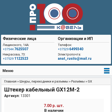
Физические лица
Организации и ИП
Лещинского, 14А:
Телефон:
7625507
6499340
+37544
+37529
Некрасова, 73:
Электропочта:
1122523
anat_rusilo@mail.ru
+37529
Меню
Главная
»
Шнуры, переходники и разъемы
»
Разъёмы
»
GX
Вы здесь
Штекер кабельный GX12M-2
Артикул:
13301
шт.
7.00 р.
В наличии