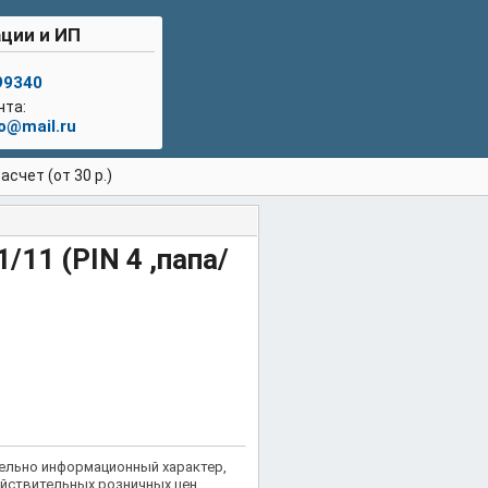
ции и ИП
99340
чта:
lo@mail.ru
счет (от 30 р.)
/11 (PIN 4 ,папа/
тельно информационный характер,
йствительных розничных цен.