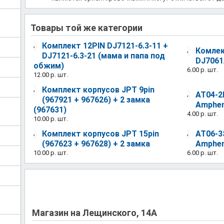
Товары той же категории
,
Комплект 12PIN DJ7121-6.3-11 +
,
Комлек
DJ7121-6.3-21 (мама и папа под
DJ7061
обжим)
6.00 р.
шт.
12.00 р.
шт.
,
Комплект корпусов JPT 9pin
,
AT04-2P
(967921 + 967626) + 2 замка
Amphen
(967631)
4.00 р.
шт.
10.00 р.
шт.
,
Комплект корпусов JPT 15pin
,
AT06-3S
(967623 + 967628) + 2 замка
Amphen
10.00 р.
шт.
6.00 р.
шт.
Магазин на Лещинского, 14А