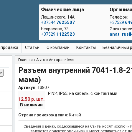
Физические лица
Организа
Лещинского, 14А:
Телефон:
7625507
64
+37544
+37529
Некрасова, 73:
Электропо
1122523
anat_rusi
+37529
спродажа
Статьи
О компании
Контакты
Безналичный ра
Главная
»
Авто
»
Авторазьёмы
Вы здесь
Разъем внутренний 7041-1.8-21
мама)
Артикул:
13807
PIN:4; IP65; на кабель, с контактами
шт.
12.50 р.
В наличии
Страна происхождения:
Китай
Сведения о ценах, содержащиеся на Сайте, носят исключи
являются ориентировочными и могут отличаться от де