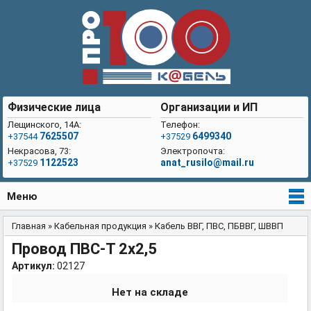
Физические лица
Организации и ИП
Лещинского, 14А:
Телефон:
7625507
6499340
+37544
+37529
Некрасова, 73:
Электропочта:
1122523
anat_rusilo@mail.ru
+37529
Меню
Главная
»
Кабельная продукция
»
Кабель ВВГ, ПВС, ПБВВГ, ШВВП
Вы здесь
Провод ПВС-Т 2x2,5
Артикул:
02127
Нет на складе