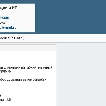
ции и ИП
99340
чта:
lo@mail.ru
счет (от 30 р.)
еизолированный гибкий плетеный
.398-76
оборудования автомобилей и
8
 - 2,5.