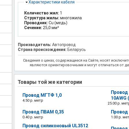
Скрыть
Характеристики кабеля
Количество жил:
1
Структура жилы:
многожила
Проводник:
Cu (медь)
Сечение:
25,0 мм²
Производитель:
Автопровод
Страна происхождения:
Беларусь
Сведения о ценах, содержащиеся на Сайте, носят исключи
являются ориентировочными и могут отличаться от де
Товары той же категории
Провод
Провод МГТФ 1,0
10AWG (
4.50 р.
метр
25.00 р.
мет
Провод ПВАМ 0,35
Провод 
0.40 р.
метр
1.00 р.
ме
Провод силиконовый UL3512
Провод 