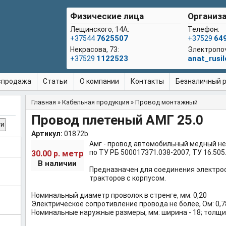
Физические лица
Организа
Лещинского, 14А:
Телефон:
7625507
64
+37544
+37529
Некрасова, 73:
Электропо
1122523
anat_rusi
+37529
спродажа
Статьи
О компании
Контакты
Безналичный ра
Главная
»
Кабельная продукция
»
Провод монтажный
Вы здесь
Провод плетеный АМГ 25.0
Артикул:
01872b
Амг - провод автомобильный медный н
метр
по ТУ РБ 500017371.038-2007, ТУ 16.505
30.00 р.
В наличии
Предназначен для соединения электро
тракторов с корпусом.
Номинальный диаметр проволок в стренге, мм: 0,20
Электрическое сопротивление провода не более, Ом: 0,7
Номинальные наружные размеры, мм: ширина - 18; толщина