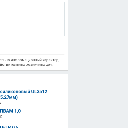
тельно информационный характер,
йствительных розничных цен.
 силиконовый UL3512
5.27мм)
р
ПВАМ 1,0
тр
ПуГВ 0,5