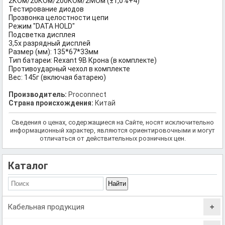
2КОм/20КОм/200КОм/2МОм (±1,0%+4)
Тестирование диодов
Прозвонка целостности цепи
Режим "DATA HOLD"
Подсветка дисплея
3,5х разрядный дисплей
Размер (мм): 135*67*33мм
Тип батареи: Rexant 9В Крона (в комплекте)
Противоударный чехол в комплекте
Вес: 145г (включая батарею)
Производитель:
Proconnect
Страна происхождения:
Китай
Сведения о ценах, содержащиеся на Сайте, носят исключительно
информационный характер, являются ориентировочными и могут
отличаться от действительных розничных цен.
Каталог
Кабельная продукция