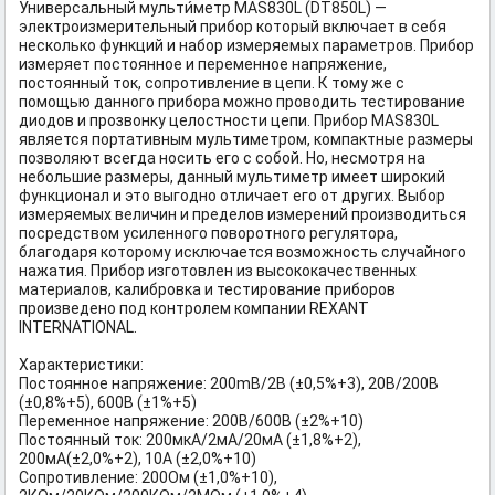
Универсальный мульти́метр MAS830L (DT850L) —
электроизмерительный прибор который включает в себя
несколько функций и набор измеряемых параметров. Прибор
измеряет постоянное и переменное напряжение,
постоянный ток, сопротивление в цепи. К тому же с
помощью данного прибора можно проводить тестирование
диодов и прозвонку целостности цепи. Прибор MAS830L
является портативным мультиметром, компактные размеры
позволяют всегда носить его с собой. Но, несмотря на
небольшие размеры, данный мультиметр имеет широкий
функционал и это выгодно отличает его от других. Выбор
измеряемых величин и пределов измерений производиться
посредством усиленного поворотного регулятора,
благодаря которому исключается возможность случайного
нажатия. Прибор изготовлен из высококачественных
материалов, калибровка и тестирование приборов
произведено под контролем компании REXANT
INTERNATIONAL.
Характеристики:
Постоянное напряжение: 200mВ/2В (±0,5%+3), 20В/200В
(±0,8%+5), 600В (±1%+5)
Переменное напряжение: 200В/600В (±2%+10)
Постоянный ток: 200мкА/2мА/20мА (±1,8%+2),
200мА(±2,0%+2), 10A (±2,0%+10)
Сопротивление: 200Ом (±1,0%+10),