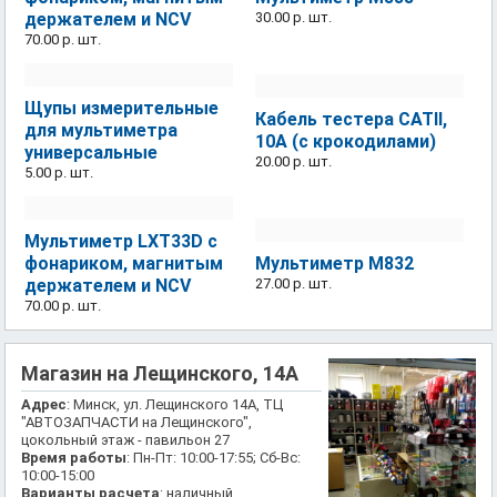
держателем и NCV
30.00 р.
шт.
70.00 р.
шт.
Щупы измерительные
Кабель тестера CATII,
для мультиметра
10A (с крокодилами)
универсальные
20.00 р.
шт.
5.00 р.
шт.
Мультиметр LXT33D с
фонариком, магнитым
Мультиметр M832
держателем и NCV
27.00 р.
шт.
70.00 р.
шт.
Магазин на Лещинского, 14А
Адрес
: Минск, ул. Лещинского 14А, ТЦ
"АВТОЗАПЧАСТИ на Лещинского",
цокольный этаж - павильон 27
Время работы
: Пн-Пт: 10:00-17:55; Сб-Вс:
10:00-15:00
Варианты расчета
: наличный,