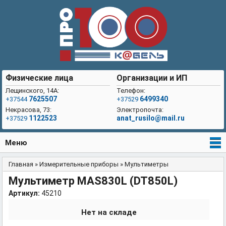
Физические лица
Организации и ИП
Лещинского, 14А:
Телефон:
7625507
6499340
+37544
+37529
Некрасова, 73:
Электропочта:
1122523
anat_rusilo@mail.ru
+37529
Меню
Главная
»
Измерительные приборы
»
Мультиметры
Вы здесь
Мультиметр MAS830L (DT850L)
Артикул:
45210
Нет на складе