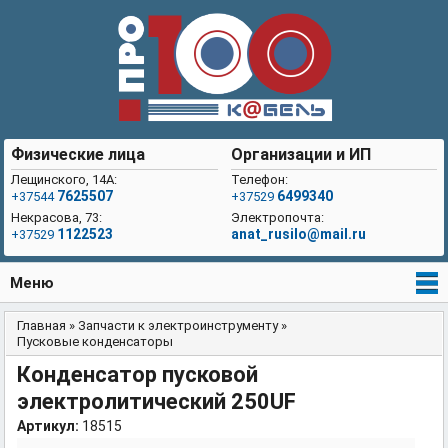
Физические лица
Организации и ИП
Лещинского, 14А:
Телефон:
7625507
6499340
+37544
+37529
Некрасова, 73:
Электропочта:
1122523
anat_rusilo@mail.ru
+37529
Меню
Главная
»
Запчасти к электроинструменту
»
Вы здесь
Пусковые конденсаторы
Конденсатор пусковой
электролитический 250UF
Артикул:
18515