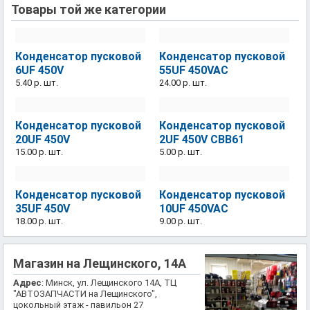
Товары той же категории
Конденсатор пусковой
Конденсатор пусковой
6UF 450V
55UF 450VAC
5.40 р.
шт.
24.00 р.
шт.
Конденсатор пусковой
Конденсатор пусковой
20UF 450V
2UF 450V CBB61
15.00 р.
шт.
5.00 р.
шт.
Конденсатор пусковой
Конденсатор пусковой
35UF 450V
10UF 450VAC
18.00 р.
шт.
9.00 р.
шт.
Магазин на Лещинского, 14А
Адрес
: Минск, ул. Лещинского 14А, ТЦ
"АВТОЗАПЧАСТИ на Лещинского",
цокольный этаж - павильон 27