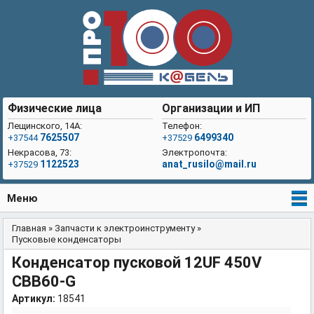
Физические лица
Организации и ИП
Лещинского, 14А:
Телефон:
7625507
6499340
+37544
+37529
Некрасова, 73:
Электропочта:
1122523
anat_rusilo@mail.ru
+37529
Меню
Главная
»
Запчасти к электроинструменту
»
Вы здесь
Пусковые конденсаторы
Конденсатор пусковой 12UF 450V
CBB60-G
Артикул:
18541