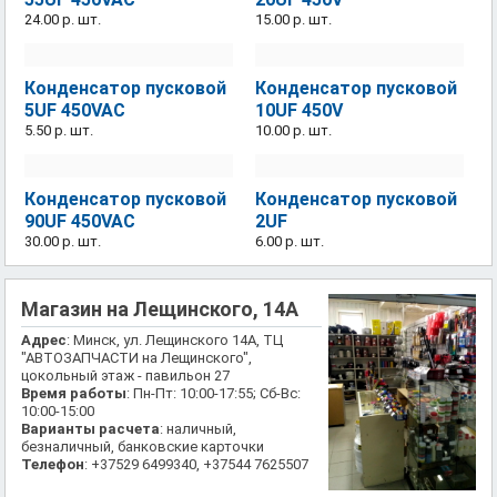
24.00 р.
шт.
15.00 р.
шт.
Конденсатор пусковой
Конденсатор пусковой
5UF 450VAC
10UF 450V
5.50 р.
шт.
10.00 р.
шт.
Конденсатор пусковой
Конденсатор пусковой
90UF 450VAC
2UF
30.00 р.
шт.
6.00 р.
шт.
Магазин на Лещинского, 14А
Адрес
: Минск, ул. Лещинского 14А, ТЦ
"АВТОЗАПЧАСТИ на Лещинского",
цокольный этаж - павильон 27
Время работы
: Пн-Пт: 10:00-17:55; Сб-Вс:
10:00-15:00
Варианты расчета
: наличный,
безналичный, банковские карточки
Телефон
: +37529 6499340, +37544 7625507