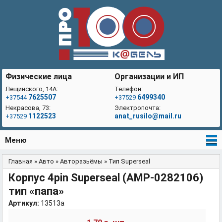
Физические лица
Организации и ИП
Лещинского, 14А:
Телефон:
7625507
6499340
+37544
+37529
Некрасова, 73:
Электропочта:
1122523
anat_rusilo@mail.ru
+37529
Меню
Главная
»
Авто
»
Авторазьёмы
»
Тип Superseal
Вы здесь
Корпус 4pin Superseal (AMP-0282106)
тип «папа»
Артикул:
13513a