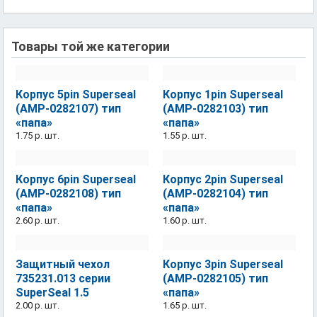
Товары той же категории
Корпус 5pin Superseal
Корпус 1pin Superseal
(AMP-0282107) тип
(AMP-0282103) тип
«папа»
«папа»
1.75 р.
шт.
1.55 р.
шт.
Корпус 6pin Superseal
Корпус 2pin Superseal
(AMP-0282108) тип
(AMP-0282104) тип
«папа»
«папа»
2.60 р.
шт.
1.60 р.
шт.
Защитный чехол
Корпус 3pin Superseal
735231.013 серии
(AMP-0282105) тип
SuperSeal 1.5
«папа»
2.00 р.
шт.
1.65 р.
шт.