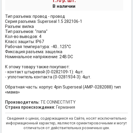
шт.
1.70 р.
В наличии
Тип разъема: провод - провод
Серия разъема: Superseal 1.5 282106-1
Разъем: вилка
Тип разъемов: "папа"
Кол-во выводов: 4
Класс защиты: IP67
Рабочая температура: -40...125°C
Фиксация разъема: защелка
Номинальное напряжение: 24В DC
К этому товару также покупают:
- контакт штыревой (0-0282109-1): 4шт.
- уплотнитель контакта (0-0281934-3): 4шт.
Обратная часть: корпус 4pin Superseal (AMP-0282088) тип
«мама»
Производитель:
TE CONNECTIVITY
Страна происхождения:
Германия
Сведения о ценах, содержащиеся на Сайте, носят исключительно
информационный характер, являются ориентировочными и могут
отличаться от действительных розничных цен.