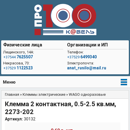
Физические лица
Организации и ИП
Лещинского, 14А:
Телефон:
7625507
6499340
+37544
+37529
Некрасова, 73:
Электропочта:
1122523
anat_rusilo@mail.ru
+37529
Меню
Главная
»
Клеммы электрические
»
WAGO одноразовые
Вы здесь
Клемма 2 контактная, 0.5-2.5 кв.мм,
2273-202
Артикул:
30132