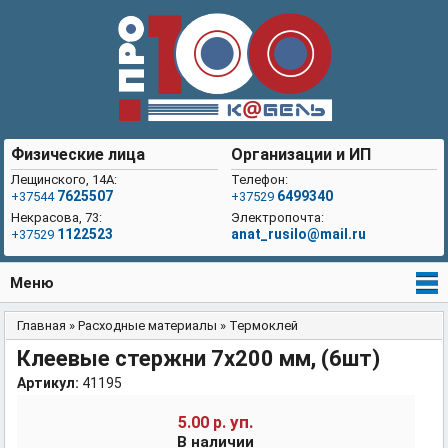
Физические лица
Организации и ИП
Лещинского, 14А:
Телефон:
7625507
6499340
+37544
+37529
Некрасова, 73:
Электропочта:
1122523
anat_rusilo@mail.ru
+37529
Меню
Главная
»
Расходные материалы
»
Термоклей
Вы здесь
Клеевые стержни 7x200 мм, (6шт)
Артикул:
41195
уп.
5.00 р.
В наличии