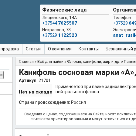
Физические лица
Организа
Лещинского, 14А:
Телефон:
7625507
64
+37544
+37529
Некрасова, 73:
Электропо
1122523
anat_rusi
+37529
спродажа
Статьи
О компании
Контакты
Безналичный ра
Главная
»
Всё для пайки
»
Флюсы, канифоли, жир и др.
»
Паяльн
Вы здесь
Канифоль сосновая марки «А», 
Артикул:
21701
Применяется при пайке радиоэлектрон
Нет на складе
нейтрального флюса.
Страна происхождения:
Россия
Сведения о ценах, содержащиеся на Сайте, носят исключи
являются ориентировочными и могут отличаться от де