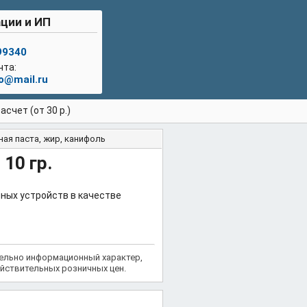
ции и ИП
99340
чта:
lo@mail.ru
счет (от 30 р.)
ая паста, жир, канифоль
10 гр.
ных устройств в качестве
тельно информационный характер,
йствительных розничных цен.