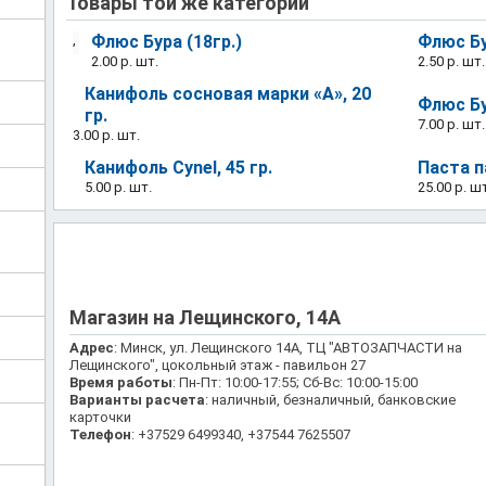
Товары той же категории
,
Флюс Бура (18гр.)
Флюс Бу
2.00 р.
шт.
2.50 р.
шт.
Канифоль сосновая марки «А», 20
Флюс Бу
гр.
7.00 р.
шт.
3.00 р.
шт.
Канифоль Cynel, 45 гр.
Паста п
5.00 р.
шт.
25.00 р.
шт
Магазин на Лещинского, 14А
Адрес
: Минск, ул. Лещинского 14А, ТЦ "АВТОЗАПЧАСТИ на
Лещинского", цокольный этаж - павильон 27
Время работы
: Пн-Пт: 10:00-17:55; Сб-Вс: 10:00-15:00
Варианты расчета
: наличный, безналичный, банковские
карточки
Телефон
: +37529 6499340, +37544 7625507