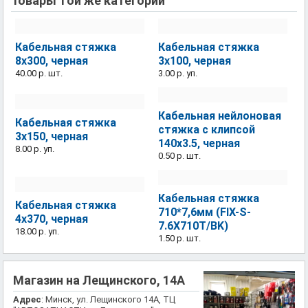
Товары той же категории
Кабельная стяжка
Кабельная стяжка
8x300, черная
3x100, черная
40.00 р.
шт.
3.00 р.
уп.
Кабельная нейлоновая
Кабельная стяжка
стяжка с клипсой
3x150, черная
140x3.5, черная
8.00 р.
уп.
0.50 р.
шт.
Кабельная стяжка
Кабельная стяжка
710*7,6мм (FIX-S-
4x370, черная
7.6X710T/BK)
18.00 р.
уп.
1.50 р.
шт.
Магазин на Лещинского, 14А
Адрес
: Минск, ул. Лещинского 14А, ТЦ