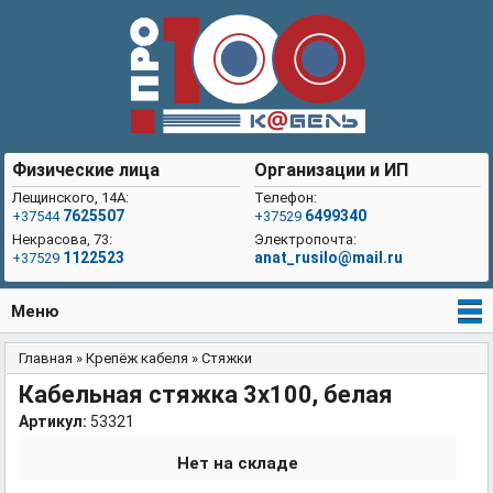
Физические лица
Организации и ИП
Лещинского, 14А:
Телефон:
7625507
6499340
+37544
+37529
Некрасова, 73:
Электропочта:
1122523
anat_rusilo@mail.ru
+37529
Меню
Главная
»
Крепёж кабеля
»
Стяжки
Вы здесь
Кабельная стяжка 3x100, белая
Артикул:
53321
Нет на складе