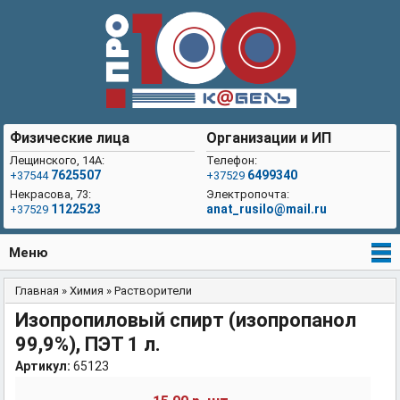
Физические лица
Организации и ИП
Лещинского, 14А:
Телефон:
7625507
6499340
+37544
+37529
Некрасова, 73:
Электропочта:
1122523
anat_rusilo@mail.ru
+37529
Меню
Главная
»
Химия
»
Растворители
Вы здесь
Изопропиловый спирт (изопропанол
99,9%), ПЭТ 1 л.
Артикул:
65123