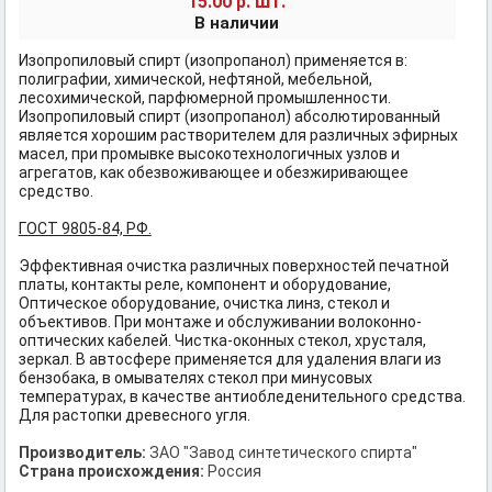
шт.
15.00 р.
В наличии
Изопропиловый спирт (изопропанол) применяется в:
полиграфии, химической, нефтяной, мебельной,
лесохимической, парфюмерной промышленности.
Изопропиловый спирт (изопропанол) абсолютированный
является хорошим растворителем для различных эфирных
масел, при промывке высокотехнологичных узлов и
агрегатов, как обезвоживающее и обезжиривающее
средство.
ГОСТ 9805-84, РФ.
Эффективная очистка различных поверхностей печатной
платы, контакты реле, компонент и оборудование,
Оптическое оборудование, очистка линз, стекол и
объективов. При монтаже и обслуживании волоконно-
оптических кабелей. Чистка-оконных стекол, хрусталя,
зеркал. В автосфере применяется для удаления влаги из
бензобака, в омывателях стекол при минусовых
температурах, в качестве антиобледенительного средства.
Для растопки древесного угля.
Производитель:
ЗАО "Завод синтетического спирта"
Страна происхождения:
Россия