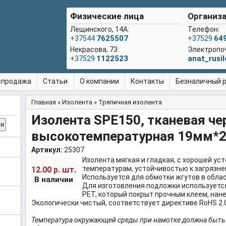
Физические лица
Организа
Лещинского, 14А:
Телефон:
7625507
64
+37544
+37529
Некрасова, 73:
Электропо
1122523
anat_rusi
+37529
спродажа
Статьи
О компании
Контакты
Безналичный ра
Главная
»
Изолента
»
Тряпичная изолента
Вы здесь
Изолента SPE150, тканевая че
высокотемпературная 19мм*
Артикул:
25307
Изолента мягкая и гладкая, с хорошей ус
шт.
температурам, устойчивостью к загрязнен
12.00 р.
Используется для обмотки жгутов в обла
В наличии
Для изготовления подложки используетс
PET, который покрыт прочным клеем, нан
Экологически чистый, соответствует директиве RoHS 2.0
Температура окружающей среды при намотке должна быть