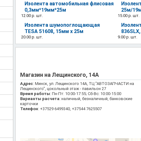
Изолента автомобильная флисовая
Изолент
0,3мм*19мм*25м
25м/19
12.00 р.
шт.
15.00 р.
шт.
Изолента шумопоглощающая
Изолент
TESA 51608, 15мм x 25м
836SLX,
20.00 р.
шт.
9.00 р.
шт.
Магазин на Лещинского, 14А
Адрес
: Минск, ул. Лещинского 14А, ТЦ "АВТОЗАПЧАСТИ на
Лещинского", цокольный этаж - павильон 27
Время работы
: Пн-Пт: 10:00-17:55; Сб-Вс: 10:00-15:00
Варианты расчета
: наличный, безналичный, банковские
карточки
Телефон
: +37529 6499340, +37544 7625507