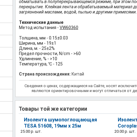
обматывать в полуперекрывающемся режиме, при этом по
перекрытие. Клейкая лента и обрабатываемый материал д
загрязнений маслами, водой, пылью и другими примесями.
Технические данные
Метод испытания -
VW60360
Толщина, мм - 0.15±0.03
Ширина, мм - 19±1
Длина, м. - 25±2%
Предел прочности, N/cm - >60
Удлинение, % - >10
Температура, ℃ - 125
Страна происхождения:
Китай
Сведения о ценах, содержащиеся на Сайте, носят исключи
являются ориентировочными и могут отличаться от де
Товары той же категории
Изолента шумопоглощающая
Изолент
TESA 51608, 19мм x 25м
Coropla
25.00 р.
шт.
20.00 р.
шт.