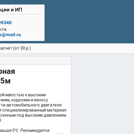
ции и ИП
99340
чта:
lo@mail.ru
счет (от 30 р.)
рная
25м
тойчивостью к высоким
иям, коррозии и износу.
сти автомобильного двигателя.
я специализированный материал
есенным под высоким давлением.
.
 выше 0℃. Рекомендуется