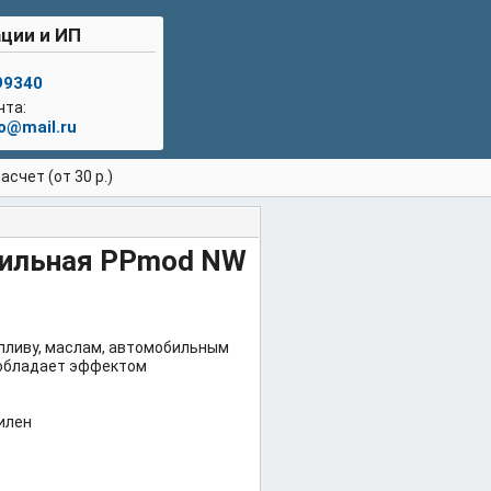
ции и ИП
99340
чта:
lo@mail.ru
счет (от 30 р.)
бильная PPmod NW
пливу, маслам, автомобильным
 обладает эффектом
илен