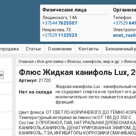
Физические лица
Организа
Лещинского, 14А:
Телефон:
7625507
64
+37544
+37529
Некрасова, 73:
Электропо
1122523
anat_rusi
+37529
спродажа
Статьи
О компании
Контакты
Безналичный ра
Главная
»
Всё для пайки
»
Флюсы, канифоли, жир и др.
»
Флюсы
Вы здесь
Флюс Жидкая канифоль Lux, 2
Артикул:
21720
Жидкая канифоль Lux - канифольный н
Нет на складе
не содержит спирта и не требует его д
исключительно легко смывается водой
фракций.
Цвет флюса: ОТ СВЕТЛО-КОРИЧНЕВОГО ДО ТЁМНО-КОР
Температурный интервал активности:ОТ 180 ДО 350 С
Состав: 2-ПРОПАНОЛ, ПАВ, НАТУРАЛЬНАЯ ДРЕВЕСНАЯ 
КАНИФОЛЬ,КАНИФОЛЬ ДЕНАТУРИРОВАННАЯ ЭФИРОМ, 
КАНИФОЛЬ, ТЭА, ИНГИБИТОРЫ КОРРОЗИИ И СМАЧИВАЮ