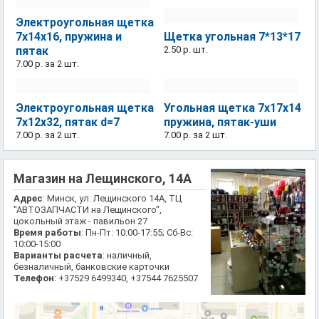
Электроугольная щетка
7х14х16, пружина и
Щетка угольная 7*13*17
пятак
2.50 р.
шт.
7.00 р.
за 2 шт.
Электроугольная щетка
Угольная щетка 7х17х14
7х12х32, пятак d=7
пружина, пятак-уши
7.00 р.
за 2 шт.
7.00 р.
за 2 шт.
Магазин на Лещинского, 14А
Адрес
: Минск, ул. Лещинского 14А, ТЦ
"АВТОЗАПЧАСТИ на Лещинского",
цокольный этаж - павильон 27
Время работы
: Пн-Пт: 10:00-17:55; Сб-Вс:
10:00-15:00
Варианты расчета
: наличный,
безналичный, банковские карточки
Телефон
: +37529 6499340, +37544 7625507