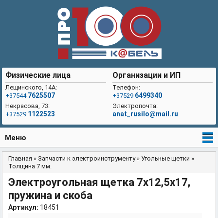
Физические лица
Организации и ИП
Лещинского, 14А:
Телефон:
7625507
6499340
+37544
+37529
Некрасова, 73:
Электропочта:
1122523
anat_rusilo@mail.ru
+37529
Меню
Главная
»
Запчасти к электроинструменту
»
Угольные щетки
»
Вы здесь
Толщина 7 мм.
Электроугольная щетка 7х12,5х17,
пружина и скоба
Артикул:
18451