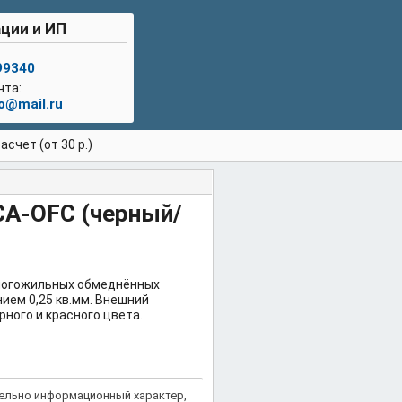
ции и ИП
99340
чта:
lo@mail.ru
счет (от 30 р.)
CA-OFC (черный/
многожильных обмеднённых
ием 0,25 кв.мм. Внешний
рного и красного цвета.
тельно информационный характер,