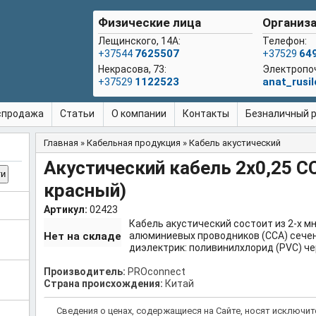
Физические лица
Организа
Лещинского, 14А:
Телефон:
7625507
64
+37544
+37529
Некрасова, 73:
Электропо
1122523
anat_rusi
+37529
спродажа
Статьи
О компании
Контакты
Безналичный ра
Главная
»
Кабельная продукция
»
Кабель акустический
Вы здесь
Акустический кабель 2x0,25 C
красный)
Артикул:
02423
Кабель акустический состоит из 2-х 
Нет на складе
алюминиевых проводников (ССА) сечен
диэлектрик: поливинилхлорид (PVC) че
Производитель:
PROconnect
Страна происхождения:
Китай
Сведения о ценах, содержащиеся на Сайте, носят исключи