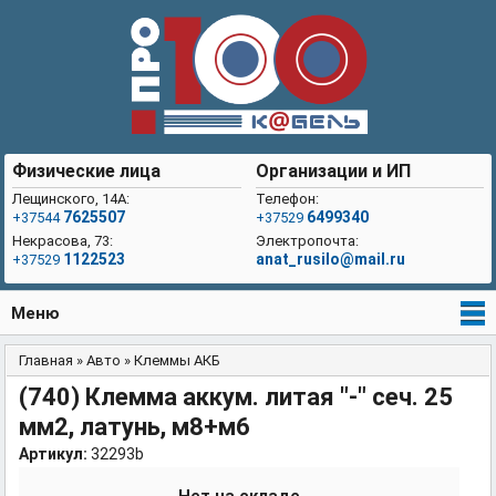
Физические лица
Организации и ИП
Лещинского, 14А:
Телефон:
7625507
6499340
+37544
+37529
Некрасова, 73:
Электропочта:
1122523
anat_rusilo@mail.ru
+37529
Меню
Главная
»
Авто
»
Клеммы АКБ
Вы здесь
(740) Клемма аккум. литая "-" сеч. 25
мм2, латунь, м8+м6
Артикул:
32293b