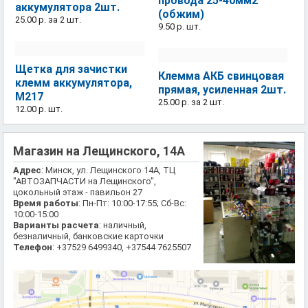
провода 25-40мм2
аккумулятора 2шт.
(обжим)
25.00 р.
за 2 шт.
9.50 р.
шт.
Щетка для зачистки
Клемма АКБ свинцовая
клемм аккумулятора,
прямая, усиленная 2шт.
М217
25.00 р.
за 2 шт.
12.00 р.
шт.
Магазин на Лещинского, 14А
Адрес
: Минск, ул. Лещинского 14А, ТЦ
"АВТОЗАПЧАСТИ на Лещинского",
цокольный этаж - павильон 27
Время работы
: Пн-Пт: 10:00-17:55; Сб-Вс:
10:00-15:00
Варианты расчета
: наличный,
безналичный, банковские карточки
Телефон
: +37529 6499340, +37544 7625507